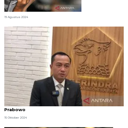
Doa memohon husnul khotimah
19 Agustus 2024
Profil Prasetyo Hadi, kandidat calon menteri
Prabowo
15 Oktober 2024