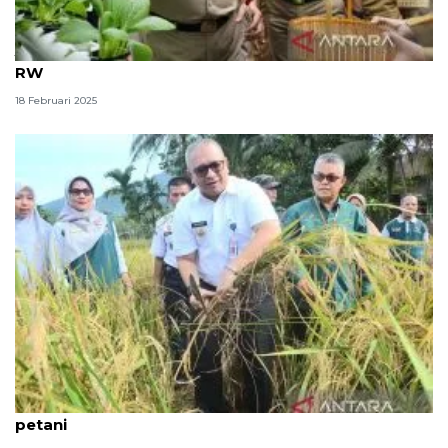
Jakpus kembali aktifkan bank sampah di seluruh
RW
18 Februari 2025
Sawah Pokok Murah ala Djoni untuk kesejahteraan
petani