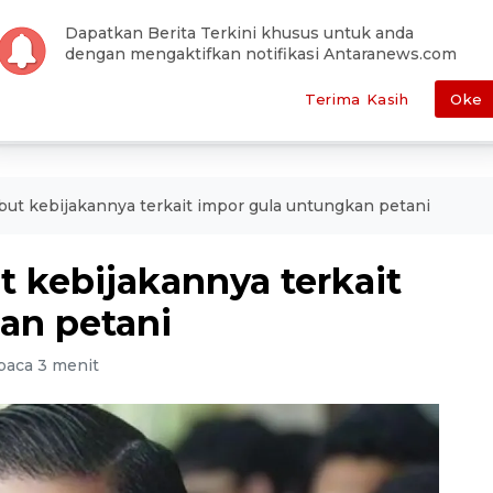
han Editor
Pemilu
Otomotif
Antara Foto
Redaksi
Dapatkan Berita Terkini khusus untuk anda
dengan mengaktifkan notifikasi Antaranews.com
E
POLITIK
HUKUM
EKONOMI
METRO
SEPAKBOLA
Terima Kasih
Oke
t kebijakannya terkait impor gula untungkan petani
kebijakannya terkait
an petani
baca 3 menit