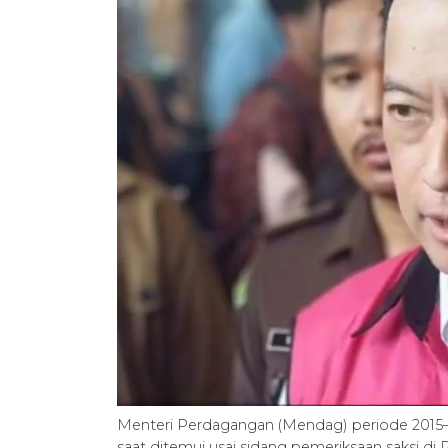
Menteri Perdagangan (Mendag) periode 201
saat ditemui usai sidang pemeriksaan saksi di P