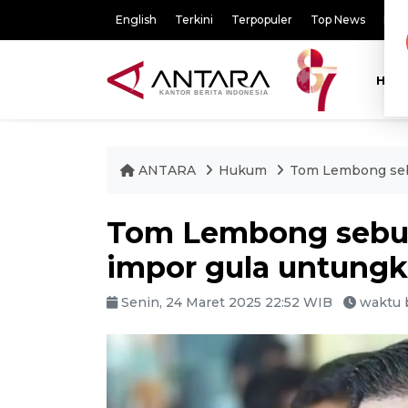
English
Terkini
Terpopuler
Top News
Pili
HOM
ANTARA
Hukum
Tom Lembong sebu
Tom Lembong sebut 
impor gula untungk
Senin, 24 Maret 2025 22:52 WIB
waktu 