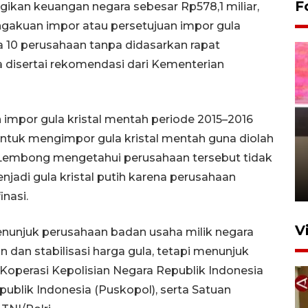
F
kan keuangan negara sebesar Rp578,1 miliar,
engakuan impor atau persetujuan impor gula
a 10 perusahaan tanpa didasarkan rapat
a disertai rekomendasi dari Kementerian
 impor gula kristal mentah periode 2015–2016
untuk mengimpor gula kristal mentah guna diolah
Arus mudik Lebaran di
m Lembong mengetahui perusahaan tersebut tidak
Pelabuhan Tanjung Priok
jadi gula kristal putih karena perusahaan
4 jam lalu
nasi.
V
nunjuk perusahaan badan usaha milik negara
dan stabilisasi harga gula, tetapi menunjuk
k Koperasi Kepolisian Negara Republik Indonesia
publik Indonesia (Puskopol), serta Satuan