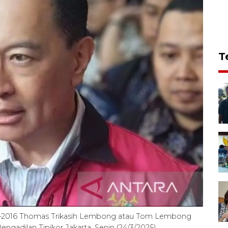
T
5–2016 Thomas Trikasih Lembong atau Tom Lembong
engadilan Tipikor Jakarta, Senin (24/3/2025).