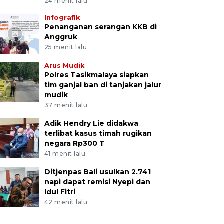
24 menit lalu
Infografik
Penanganan serangan KKB di
Anggruk
25 menit lalu
Arus Mudik
Polres Tasikmalaya siapkan
tim ganjal ban di tanjakan jalur
mudik
37 menit lalu
Adik Hendry Lie didakwa
terlibat kasus timah rugikan
negara Rp300 T
41 menit lalu
Ditjenpas Bali usulkan 2.741
napi dapat remisi Nyepi dan
Idul Fitri
42 menit lalu