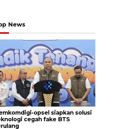
op News
emkomdigi-opsel siapkan solusi
eknologi cegah fake BTS
erulang