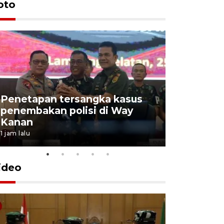
oto
Penetapan tersangka kasus
penembakan polisi di Way
Jumlah t
Kanan
jalur mud
1 jam lalu
1 jam lalu
ideo