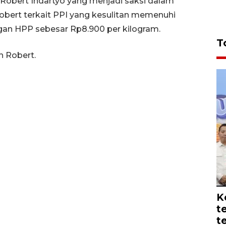
obert Indartyo yang menjadi saksi dalam
obert terkait PPI yang kesulitan memenuhi
gan HPP sebesar Rp8.900 per kilogram.
T
h Robert.
K
t
t