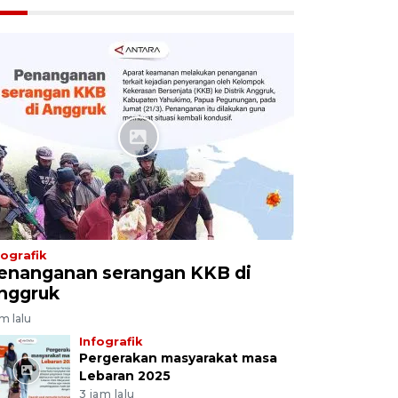
fografik
enanganan serangan KKB di
nggruk
am lalu
Infografik
Pergerakan masyarakat masa
Lebaran 2025
3 jam lalu