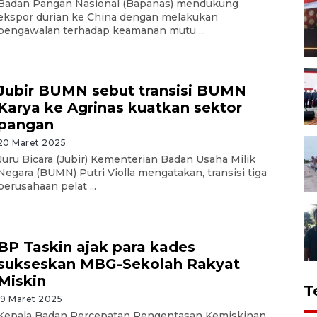
Badan Pangan Nasional (Bapanas) mendukung
ekspor durian ke China dengan melakukan
pengawalan terhadap keamanan mutu ...
Jubir BUMN sebut transisi BUMN
Karya ke Agrinas kuatkan sektor
pangan
20 Maret 2025
Juru Bicara (Jubir) Kementerian Badan Usaha Milik
Negara (BUMN) Putri Violla mengatakan, transisi tiga
perusahaan pelat ...
BP Taskin ajak para kades
sukseskan MBG-Sekolah Rakyat
Miskin
T
19 Maret 2025
Kepala Badan Percepatan Pengentasan Kemiskinan