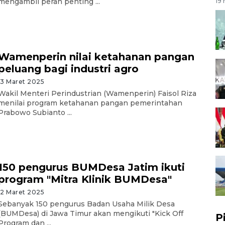
mengambil peran penting ...
19 
Wamenperin nilai ketahanan pangan
peluang bagi industri agro
13 Maret 2025
Wakil Menteri Perindustrian (Wamenperin) Faisol Riza
menilai program ketahanan pangan pemerintahan
Prabowo Subianto ...
150 pengurus BUMDesa Jatim ikuti
program "Mitra Klinik BUMDesa"
12 Maret 2025
Sebanyak 150 pengurus Badan Usaha Milik Desa
(BUMDesa) di Jawa Timur akan mengikuti "Kick Off
P
Program dan ...