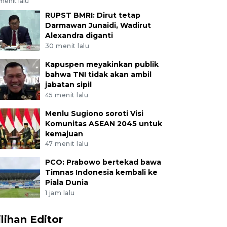
menit lalu
RUPST BMRI: Dirut tetap
Darmawan Junaidi, Wadirut
Alexandra diganti
30 menit lalu
Kapuspen meyakinkan publik
bahwa TNI tidak akan ambil
jabatan sipil
45 menit lalu
Menlu Sugiono soroti Visi
Komunitas ASEAN 2045 untuk
kemajuan
47 menit lalu
PCO: Prabowo bertekad bawa
Timnas Indonesia kembali ke
Piala Dunia
1 jam lalu
ilihan Editor