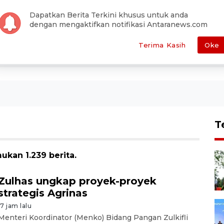
han Editor
Pemilu
Otomotif
Antara Foto
Redaksi
Dapatkan Berita Terkini khusus untuk anda
dengan mengaktifkan notifikasi Antaranews.com
E
POLITIK
HUKUM
EKONOMI
METRO
SEPAKBOLA
Terima Kasih
Oke
T
ukan 1.239 berita.
Zulhas ungkap proyek-proyek
strategis Agrinas
17 jam lalu
Menteri Koordinator (Menko) Bidang Pangan Zulkifli