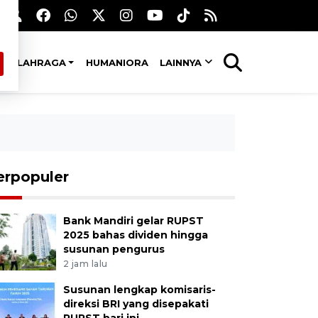
OLAHRAGA
HUMANIORA
LAINNYA
erpopuler
Bank Mandiri gelar RUPST
2025 bahas dividen hingga
susunan pengurus
2 jam lalu
Susunan lengkap komisaris-
direksi BRI yang disepakati
RUPST hari ini