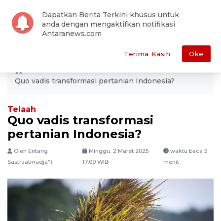
Dapatkan Berita Terkini khusus untuk
anda dengan mengaktifkan notifikasi
Antaranews.com
Terima Kasih
Oke
ANTARA
Ekonomi
Bisnis
Quo vadis transformasi pertanian Indonesia?
Telaah
Quo vadis transformasi
pertanian Indonesia?
Oleh Entang
Minggu, 2 Maret 2025
waktu baca 5
Sastraatmadja*)
17:09 WIB
menit