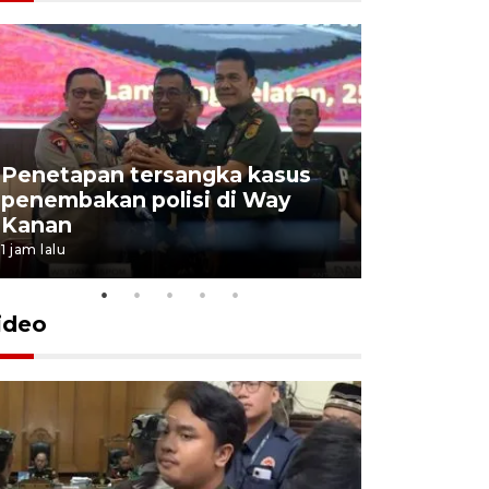
Penetapan tersangka kasus
penembakan polisi di Way
Jumlah t
Kanan
jalur mud
1 jam lalu
2 jam lalu
ideo