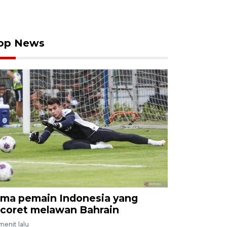
op News
ima pemain Indonesia yang
icoret melawan Bahrain
menit lalu