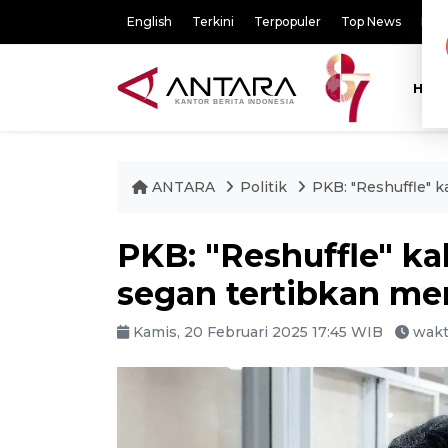
English
Terkini
Terpopuler
Top News
Pili
HOM
ANTARA
Politik
PKB: "Reshuffle" 
PKB: "Reshuffle" ka
segan tertibkan me
Kamis, 20 Februari 2025 17:45 WIB
wakt