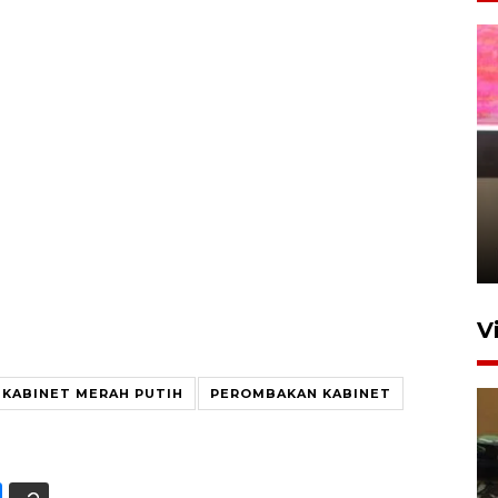
Arus mudik Lebaran di
Pelabuhan Tanjung Priok
5 jam lalu
V
KABINET MERAH PUTIH
PEROMBAKAN KABINET