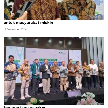
Kelas menengah turun, BPJS perkuat jamsosnaker
untuk masyarakat miskin
12 Desember 2024
BPJS luncurkan buku untuk tingkatkan literasi
tentang jamsosnaker