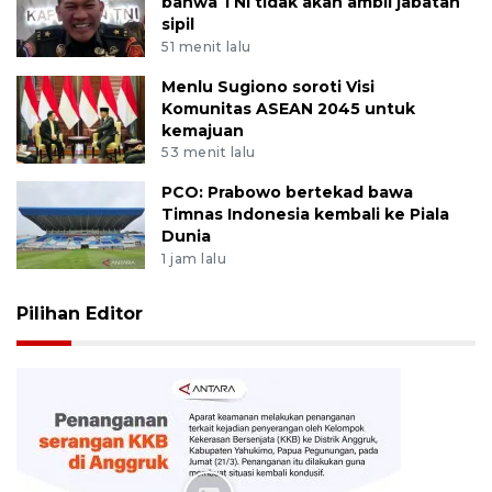
bahwa TNI tidak akan ambil jabatan
sipil
51 menit lalu
Menlu Sugiono soroti Visi
Komunitas ASEAN 2045 untuk
kemajuan
53 menit lalu
PCO: Prabowo bertekad bawa
Timnas Indonesia kembali ke Piala
Dunia
1 jam lalu
Pilihan Editor