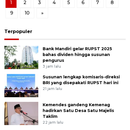
1
2
3
4
5
6
7
8
9
10
»
Terpopuler
Bank Mandiri gelar RUPST 2025
bahas dividen hingga susunan
pengurus
3 jam lalu
Susunan lengkap komisaris-direksi
BRI yang disepakati RUPST hari ini
21 jam lalu
Kemendes gandeng Kemenag
hadirkan Satu Desa Satu Majelis
Taklim
22 jam lalu