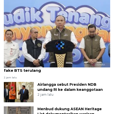
Kemkomdigi-opsel siapkan solusi teknologi cegah
fake BTS terulang
2 jam lalu
Airlangga sebut Presiden NDB
undang RI ke dalam keanggotaan
2 jam lalu
Menbud dukung ASEAN Heritage
List dokumentasikan warisan