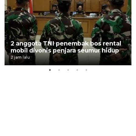
2 anggota TNI penembak bos rental
mobil divonis penjara seumur hidup
2 jam lalu