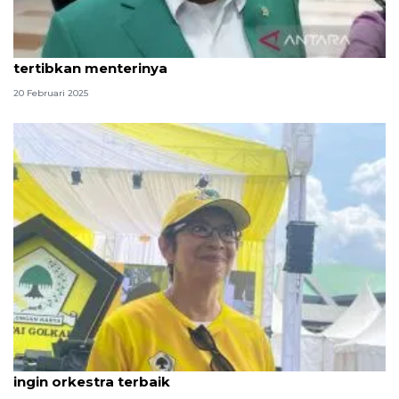
PKB: "Reshuffle" kabinet bukti Prabowo tak segan
tertibkan menterinya
20 Februari 2025
Golkar hargai reshuffle kabinet sebab Presiden
ingin orkestra terbaik