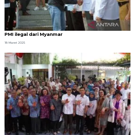
Menteri P2MI targetkan 3 hari pemeriksaan 554
PMI ilegal dari Myanmar
18 Maret 2025
Menteri P2MI benahi tata kelola PMI jadi lebih adil,