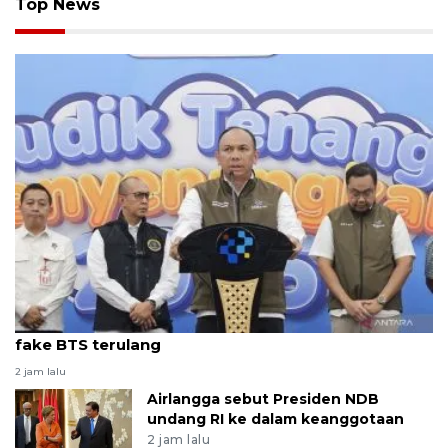
Top News
Kemkomdigi-opsel siapkan solusi teknologi cegah
fake BTS terulang
2 jam lalu
Airlangga sebut Presiden NDB
undang RI ke dalam keanggotaan
2 jam lalu