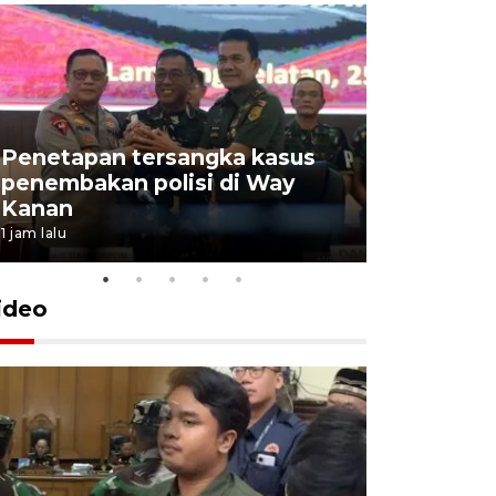
Penetapan tersangka kasus
penembakan polisi di Way
Jumlah t
Kanan
jalur mud
1 jam lalu
2 jam lalu
ideo