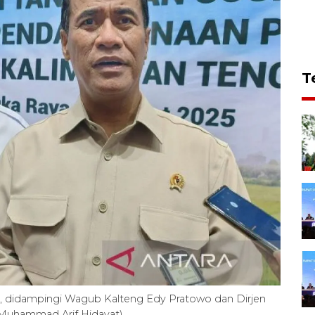
T
an, didampingi Wagub Kalteng Edy Pratowo dan Dirjen
Muhammad Arif Hidayat)