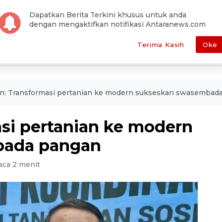
han Editor
Pemilu
Otomotif
Antara Foto
Redaksi
Dapatkan Berita Terkini khusus untuk anda
dengan mengaktifkan notifikasi Antaranews.com
E
POLITIK
HUKUM
EKONOMI
METRO
SEPAKBOLA
Terima Kasih
Oke
n: Transformasi pertanian ke modern sukseskan swasembad
si pertanian ke modern
bada pangan
ca 2 menit