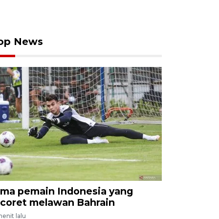
op News
ima pemain Indonesia yang
icoret melawan Bahrain
menit lalu