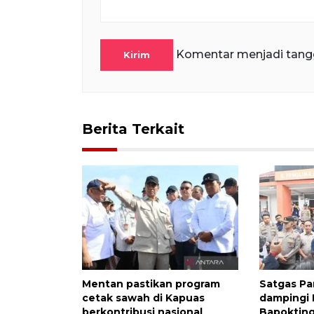
Komentar menjadi tang
Kirim
Berita Terkait
Mentan pastikan program
Satgas Pa
cetak sawah di Kapuas
dampingi
berkontribusi nasional
Bapokting