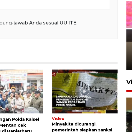
gung-jawab Anda sesuai UU ITE.
Arus mudik Lebaran di
Pelabuhan Tanjung Priok
5 jam lalu
V
Video
ngan Polda Kalsel
Minyakita dicurangi,
 Mentan cek
pemerintah siapkan sanksi
 di Banjarbaru