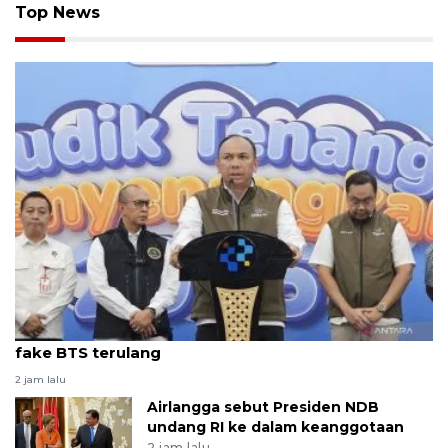
Top News
Kemkomdigi-opsel siapkan solusi teknologi cegah
fake BTS terulang
2 jam lalu
Airlangga sebut Presiden NDB
undang RI ke dalam keanggotaan
2 jam lalu