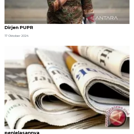
Profil Diana Kusumastuti, calon wakil menteri dari
Dirjen PUPR
17 Oktober 2024
Pengertian dan jenis-jenis teks berita, simak
penjelasannya