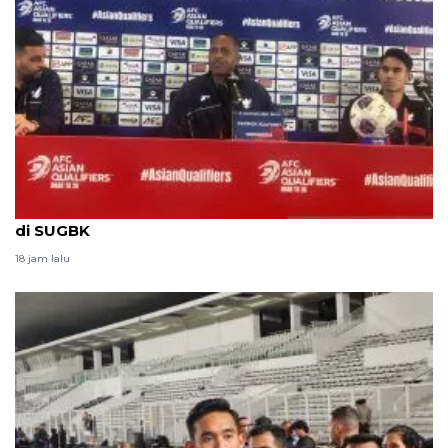
Patrick Kluivert antusias menatap laga pertamanya
di SUGBK
18 jam lalu