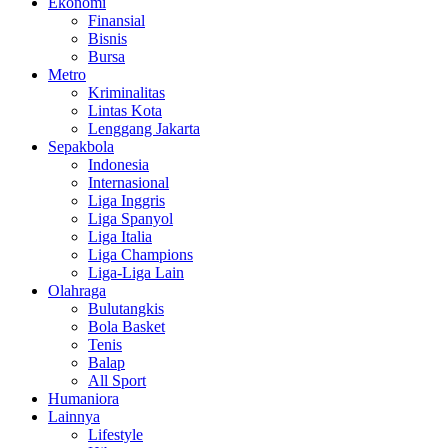
Ekonomi
Finansial
Bisnis
Bursa
Metro
Kriminalitas
Lintas Kota
Lenggang Jakarta
Sepakbola
Indonesia
Internasional
Liga Inggris
Liga Spanyol
Liga Italia
Liga Champions
Liga-Liga Lain
Olahraga
Bulutangkis
Bola Basket
Tenis
Balap
All Sport
Humaniora
Lainnya
Lifestyle