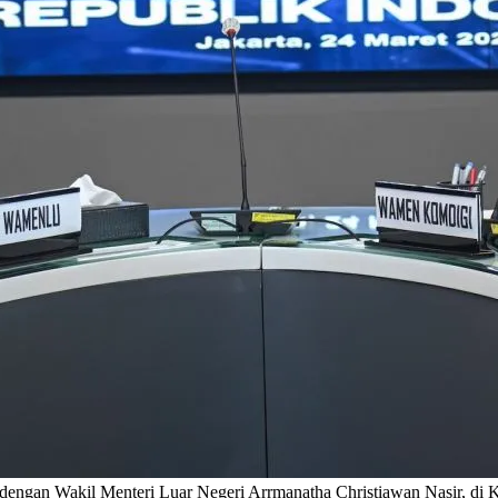
 dengan Wakil Menteri Luar Negeri Arrmanatha Christiawan Nasir, di 