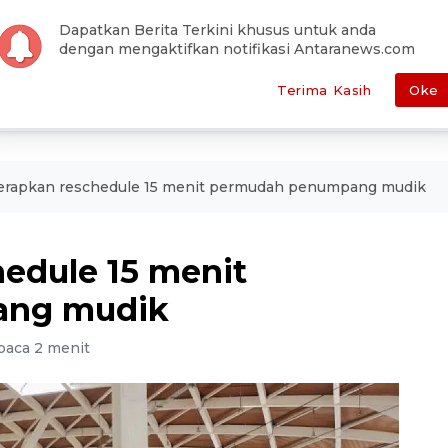
han Editor
Pemilu
Otomotif
Antara Foto
Redaksi
Dapatkan Berita Terkini khusus untuk anda
dengan mengaktifkan notifikasi Antaranews.com
E
POLITIK
HUKUM
EKONOMI
METRO
SEPAKBOLA
Terima Kasih
Oke
terapkan reschedule 15 menit permudah penumpang mudik
hedule 15 menit
ang mudik
baca 2 menit