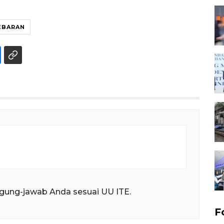
EBARAN
gung-jawab Anda sesuai UU ITE.
F