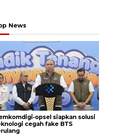
op News
emkomdigi-opsel siapkan solusi
eknologi cegah fake BTS
erulang