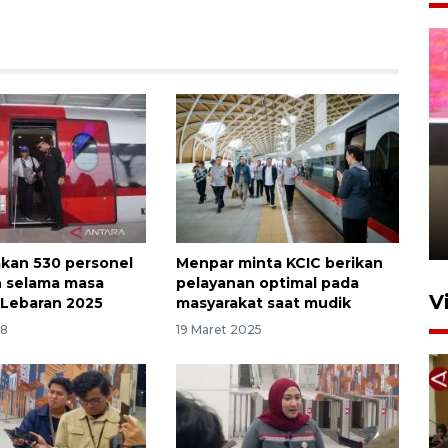
Arus mudik Lebaran di
Pelabuhan Tanjung Priok
4 jam lalu
akan 530 personel
Menpar minta KCIC berikan
 selama masa
pelayanan optimal pada
V
Lebaran 2025
masyarakat saat mudik
28
19 Maret 2025