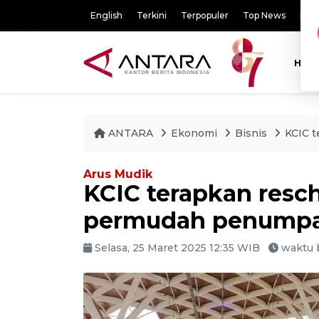
English
Terkini
Terpopuler
Top News
Pili
HOM
ANTARA
Ekonomi
Bisnis
KCIC 
Arus Mudik
KCIC terapkan resc
permudah penump
Selasa, 25 Maret 2025 12:35 WIB
waktu 