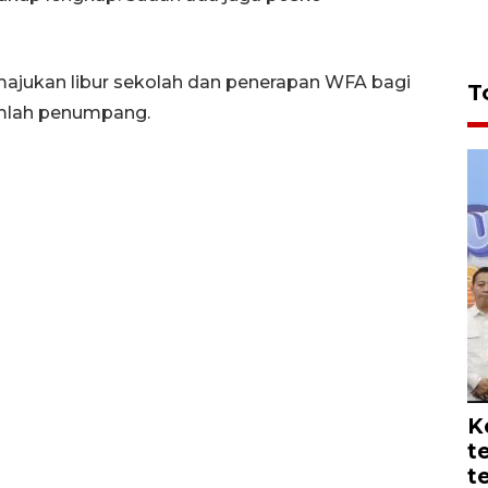
majukan libur sekolah dan penerapan WFA bagi
T
umlah penumpang.
K
t
t