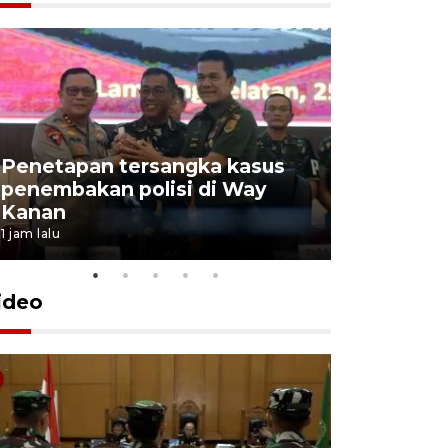
Penetapan tersangka kasus
penembakan polisi di Way
Jumlah t
Kanan
jalur mud
1 jam lalu
1 jam lalu
ideo