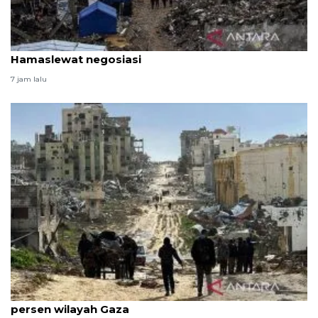
Kaja Kallas: Selesaikan konflik Israel dan
Hamaslewat negosiasi
7 jam lalu
PBB: Perintah evakuasi Israel kini mencakup 14
persen wilayah Gaza