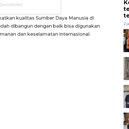
K
@erickthohir)
t
t
gkatkan kualitas Sumber Daya Manusia di
2 j
udah dibangun dengan baik bisa digunakan
amanan dan keselamatan internasional.