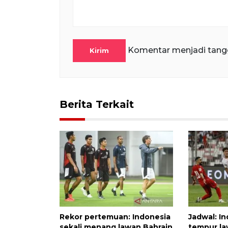
Komentar menjadi tang
Kirim
Berita Terkait
Rekor pertemuan: Indonesia
Jadwal: In
sekali menang lawan Bahrain
tempur la