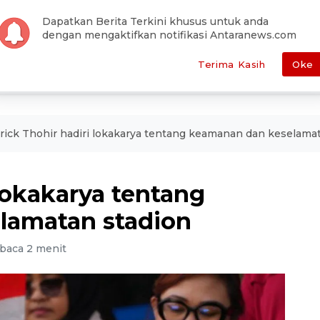
han Editor
Pemilu
Otomotif
Antara Foto
Redaksi
Dapatkan Berita Terkini khusus untuk anda
dengan mengaktifkan notifikasi Antaranews.com
E
POLITIK
HUKUM
EKONOMI
METRO
SEPAKBOLA
Terima Kasih
Oke
rick Thohir hadiri lokakarya tentang keamanan dan keselama
 lokakarya tentang
lamatan stadion
baca 2 menit