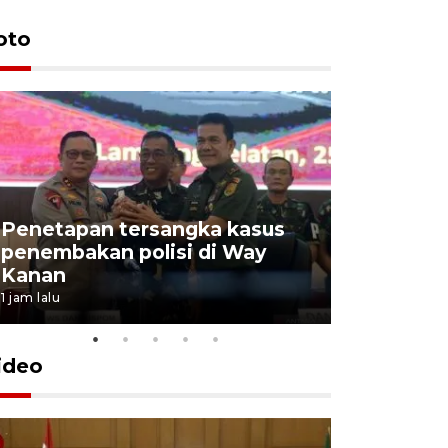
oto
Penetapan tersangka kasus
penembakan polisi di Way
Jumlah t
Kanan
jalur mud
1 jam lalu
2 jam lalu
ideo