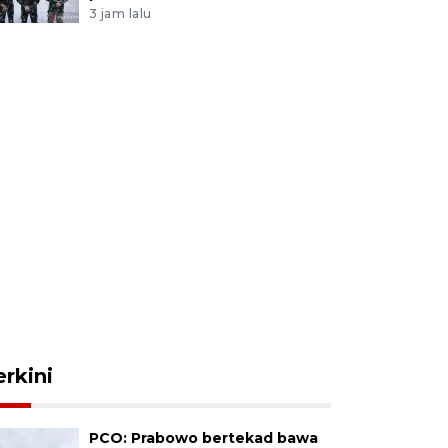
3 jam lalu
erkini
PCO: Prabowo bertekad bawa