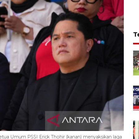
T
 Ketua Umum PSSI Erick Thohir (kanan) menyaksikan laga