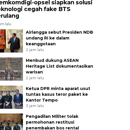
emkomdigi-opsel siapkan solusi
eknologi cegah fake BTS
erulang
am lalu
Airlangga sebut Presiden NDB
undang RI ke dalam
keanggotaan
2 jam lalu
Menbud dukung ASEAN
Heritage List dokumentasikan
warisan
2 jam lalu
Ketua DPR minta aparat usut
tuntas kasus teror paket ke
Kantor Tempo
3 jam lalu
Pengadilan Militer tolak
permohonan restitusi
penembakan bos rental