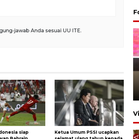
F
gung-jawab Anda sesuai UU ITE.
Arus mudik Lebaran di
Pelabuhan Tanjung Priok
4 jam lalu
V
donesia siap
Ketua Umum PSSI ucapkan
wan Bahrain
selamat ulang tahun kepada