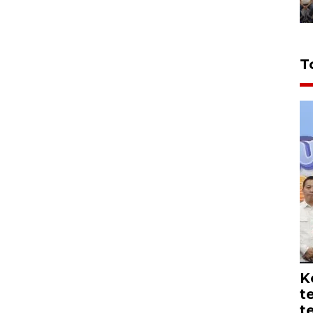
T
K
t
t