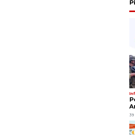
P
In
P
A
39 