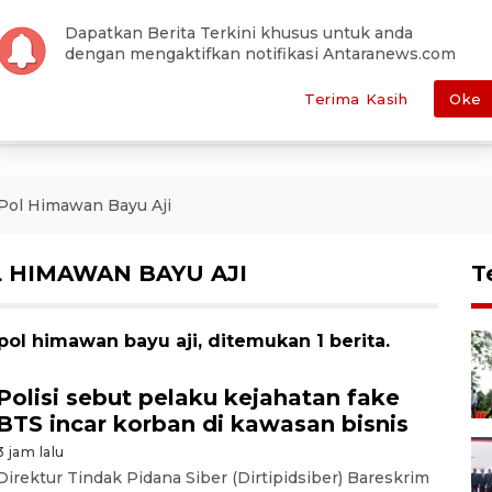
han Editor
Pemilu
Otomotif
Antara Foto
Redaksi
Dapatkan Berita Terkini khusus untuk anda
dengan mengaktifkan notifikasi Antaranews.com
E
POLITIK
HUKUM
EKONOMI
METRO
SEPAKBOLA
Terima Kasih
Oke
 Pol Himawan Bayu Aji
L HIMAWAN BAYU AJI
T
pol himawan bayu aji, ditemukan 1 berita.
Polisi sebut pelaku kejahatan fake
BTS incar korban di kawasan bisnis
3 jam lalu
Direktur Tindak Pidana Siber (Dirtipidsiber) Bareskrim