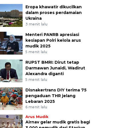
Eropa khawatir dikucilkan
dalam proses perdamaian
Ukraina
3 menit lalu
Menteri PANRB apresiasi
kesiapan Polri kelola arus
mudik 2025
5 menit lalu
RUPST BMRI: Dirut tetap
Darmawan Junaidi, Wadirut
Alexandra diganti
5 menit lalu
Disnakertrans DIY terima 75
pengaduan THR jelang
Lebaran 2025
6 menit lalu
Arus Mudik
Airnav gelar mudik gratis bagi
3.000 pemudik dari Stasiun