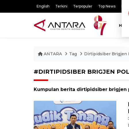
English
Terkini
Terpopuler
Top News
Pili
HOM
ANTARA
Tag
Dirtipidsiber Brigjen
#DIRTIPIDSIBER BRIGJEN PO
Kumpulan berita dirtipidsiber brigjen 