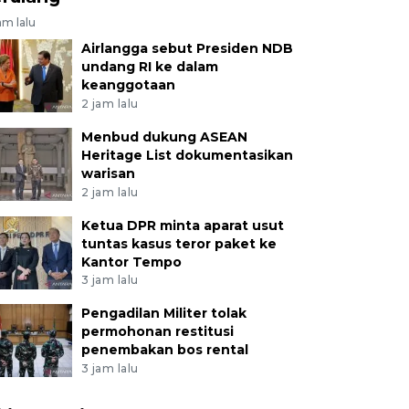
am lalu
Airlangga sebut Presiden NDB
undang RI ke dalam
keanggotaan
2 jam lalu
Menbud dukung ASEAN
Heritage List dokumentasikan
warisan
2 jam lalu
Ketua DPR minta aparat usut
tuntas kasus teror paket ke
Kantor Tempo
3 jam lalu
Pengadilan Militer tolak
permohonan restitusi
penembakan bos rental
3 jam lalu