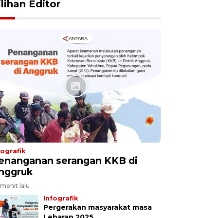
ilihan Editor
fografik
enanganan serangan KKB di
nggruk
menit lalu
Infografik
Pergerakan masyarakat masa
Lebaran 2025