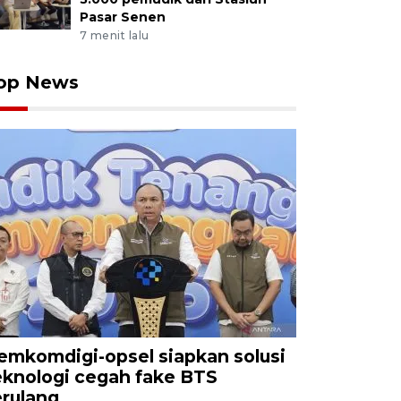
Pasar Senen
7 menit lalu
op News
emkomdigi-opsel siapkan solusi
eknologi cegah fake BTS
erulang