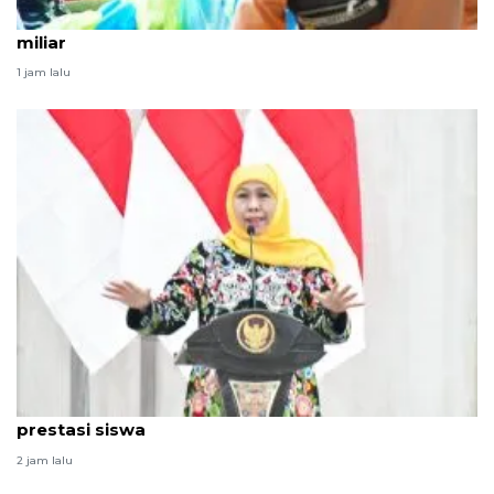
PLN IP salurkan bantuan berkah Ramadhan Rp2,87
miliar
1 jam lalu
Khofifah: Fasilitas sekolah yang baik bakal pacu
prestasi siswa
2 jam lalu