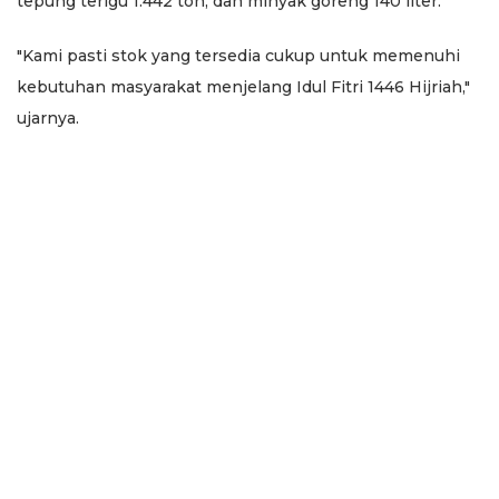
tepung terigu 1.442 ton, dan minyak goreng 140 liter.
"Kami pasti stok yang tersedia cukup untuk memenuhi
kebutuhan masyarakat menjelang Idul Fitri 1446 Hijriah,"
ujarnya.