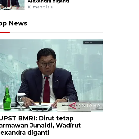
Alexandra diganti
10 menit lalu
op News
UPST BMRI: Dirut tetap
armawan Junaidi, Wadirut
lexandra diganti