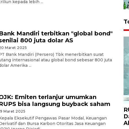
triliun kepada lebih ...
T
Bank Mandiri terbitkan "global bond"
senilai 800 juta dolar AS
20 Maret 2025
PT Bank Mandiri (Persero) Tbk menerbitkan surat
utang internasional atau global bond sebesar 800 juta
dolar Amerika ...
OJK: Emiten terlanjur umumkan
RUPS bisa langsung buyback saham
R
19 Maret 2025
D
Kepala Eksekutif Pengawas Pasar Modal, Keuangan
A
Derivatif dan Bursa Karbon Otoritas Jasa Keuangan
(OJK) Inarno Djajadi ...