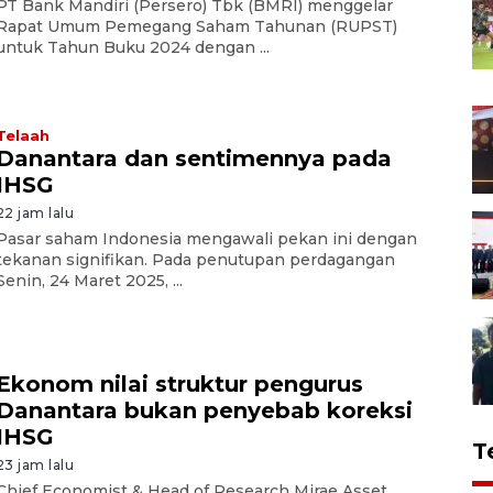
PT Bank Mandiri (Persero) Tbk (BMRI) menggelar
Rapat Umum Pemegang Saham Tahunan (RUPST)
untuk Tahun Buku 2024 dengan ...
Telaah
Danantara dan sentimennya pada
IHSG
22 jam lalu
Pasar saham Indonesia mengawali pekan ini dengan
tekanan signifikan. Pada penutupan perdagangan
Senin, 24 Maret 2025, ...
Ekonom nilai struktur pengurus
Danantara bukan penyebab koreksi
IHSG
T
23 jam lalu
Chief Economist & Head of Research Mirae Asset