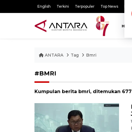
English
Terkini
Terpopuler
Top News
Pili
HOM
ANTARA
Tag
Bmri
#BMRI
Kumpulan berita bmri, ditemukan 677 