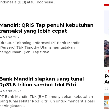
Indonesia (BEI) atau Indonesia ...
Mandiri: QRIS Tap penuhi kebutuhan
transaksi yang lebih cepat
14 Maret 2025
Direktur Teknologi Informasi PT Bank Mandiri
(Persero) Tbk Timothy Utama mengatakan
penggunaan QRIS Tap tidak ...
In
P
Bank Mandiri siapkan uang tunai
A
Rp31,6 triliun sambut Idul Fitri
44 
13 Maret 2025
PT Bank Mandiri Tbk (BMRI) menyiapkan kebutuhan
uang tunai sekitar Rp31,6 triliun untuk mengantisipasi
peningkatan ...