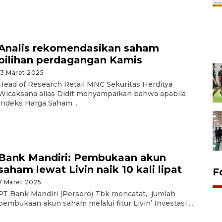
Analis rekomendasikan saham
pilihan perdagangan Kamis
13 Maret 2025
Head of Research Retail MNC Sekuritas Herditya
Wicaksana alias Didit menyampaikan bahwa apabila
Indeks Harga Saham ...
Bank Mandiri: Pembukaan akun
saham lewat Livin naik 10 kali lipat
F
7 Maret 2025
PT Bank Mandiri (Persero) Tbk mencatat, jumlah
pembukaan akun saham melalui fitur Livin’ Investasi ...