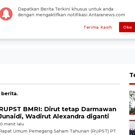
han Editor
Pemilu
Otomotif
Antara Foto
Redaksi
Dapatkan Berita Terkini khusus untuk anda
dengan mengaktifkan notifikasi Antaranews.com
E
POLITIK
HUKUM
EKONOMI
METRO
SEPAKBOLA
Terima Kasih
Oke
T
berita.
RUPST BMRI: Dirut tetap Darmawan
Junaidi, Wadirut Alexandra diganti
10 menit lalu
Rapat Umum Pemegang Saham Tahunan (RUPST) PT